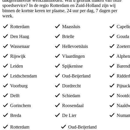
dakgerelateerde werkzaamheden. Wilt u gebruik maken van onze
spoedservice? In de regio Rotterdam en Zuid-Holland zijn wij
binnen de kortste keren ter plaatse, 24 uur per dag, 7 dagen per
week.
Rotterdam
Maassluis
Capelle 
Den Haag
Brielle
Gouda
Wassenaar
Hellevoetsluis
Zoeter
Rijswijk
Vlaardingen
Alphen 
Leiden
Spijkenisse
Barend
Leidschendam
Oud-Beijerland
Ridder
Voorburg
Dordrecht
Pijnack
Delft
Schiedam
Nootdo
Gorinchem
Roosendaal
Naaldw
Breda
De Lier
Numans
Rotterdam
Oud-Beijerland