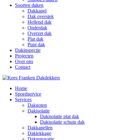
Soorten daken
Dakkapel
Dak overstek
Hellend dak
Onderdak
Overzet dak
Plat dak
Punt dak
Dakinspectie
Projecten
Over ons
Contact
Home
Spoedservice
Services
Dakgoten
Dakisolatie
Dakisolatie plat dak
Dakisolatie schuin dak
Dakkapellen
Daklekkage
Dakrenovatie