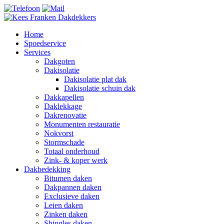
Home
Spoedservice
Services
Dakgoten
Dakisolatie
Dakisolatie plat dak
Dakisolatie schuin dak
Dakkapellen
Daklekkage
Dakrenovatie
Monumenten restauratie
Nokvorst
Stormschade
Totaal onderhoud
Zink- & koper werk
Dakbedekking
Bitumen daken
Dakpannen daken
Exclusieve daken
Leien daken
Zinken daken
Shingles daken