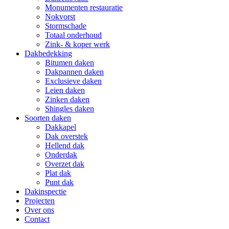
Monumenten restauratie
Nokvorst
Stormschade
Totaal onderhoud
Zink- & koper werk
Dakbedekking
Bitumen daken
Dakpannen daken
Exclusieve daken
Leien daken
Zinken daken
Shingles daken
Soorten daken
Dakkapel
Dak overstek
Hellend dak
Onderdak
Overzet dak
Plat dak
Punt dak
Dakinspectie
Projecten
Over ons
Contact